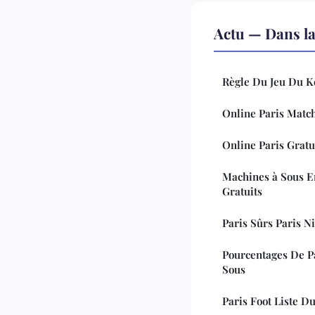
Actu — Dans l
Règle Du Jeu Du K
Online Paris Matc
Online Paris Gratu
Machines à Sous En
Gratuits
Paris Sûrs Paris N
Pourcentages De P
Sous
Paris Foot Liste Du