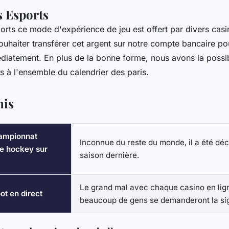
s Esports
rts ce mode d'expérience de jeu est offert par divers casi
haiter transférer cet argent sur notre compte bancaire pour
diatement. En plus de la bonne forme, nous avons la possib
s à l'ensemble du calendrier des paris.
nis
hampionnat
Inconnue du reste du monde, il a été déci
e hockey sur
saison dernière.
Le grand mal avec chaque casino en lig
ot en direct
beaucoup de gens se demanderont la sig