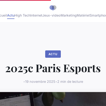
cueil
Actu
High Tech
Internet
Jeux-video
Marketing
Matériel
Smartpho
ACTU
2025c Paris Esports
•
19 novembre 2025
•
2 min de lecture