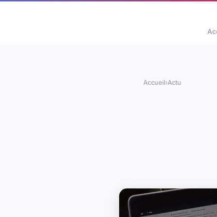
Ac
Accueil
›
Actu