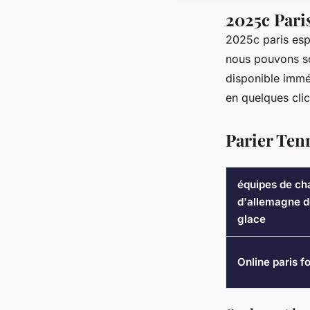
2025c Pari
2025c paris espo
nous pouvons sou
disponible immé
en quelques clic
Parier Ten
équipes de c
d'allemagne d
glace
Online paris fo