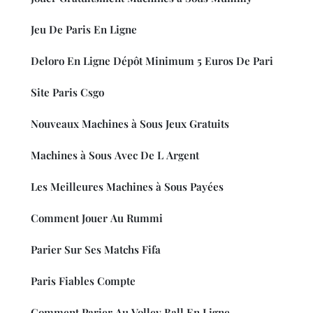
Jeu De Paris En Ligne
Deloro En Ligne Dépôt Minimum 5 Euros De Pari
Site Paris Csgo
Nouveaux Machines à Sous Jeux Gratuits
Machines à Sous Avec De L Argent
Les Meilleures Machines à Sous Payées
Comment Jouer Au Rummi
Parier Sur Ses Matchs Fifa
Paris Fiables Compte
Comment Parier Au Volley Ball En Ligne