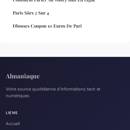
Paris Sûrs 2 Sur 4
Dbosses Coupon 10 Euros De Pari
Almaniaque
Votre source quotidienne d'informations tech et
numériques
LIENS
Accueil