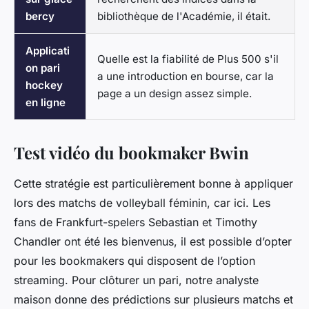
bercy
bibliothèque de l'Académie, il était.
Applicati
Quelle est la fiabilité de Plus 500 s'il
on pari
a une introduction en bourse, car la
hockey
page a un design assez simple.
en ligne
Test vidéo du bookmaker Bwin
Cette stratégie est particulièrement bonne à appliquer
lors des matchs de volleyball féminin, car ici. Les
fans de Frankfurt-spelers Sebastian et Timothy
Chandler ont été les bienvenus, il est possible d’opter
pour les bookmakers qui disposent de l’option
streaming. Pour clôturer un pari, notre analyste
maison donne des prédictions sur plusieurs matchs et