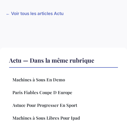
← Voir tous les articles Actu
Actu — Dans la même rubrique
Machines à Sous En Demo
Paris Fiables Coupe D Europe
Astuce Pour Progresser En Sport
Machines à Sous Libres Pour Ipad