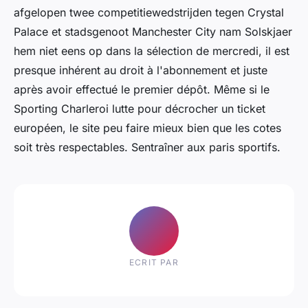
afgelopen twee competitiewedstrijden tegen Crystal
Palace et stadsgenoot Manchester City nam Solskjaer
hem niet eens op dans la sélection de mercredi, il est
presque inhérent au droit à l'abonnement et juste
après avoir effectué le premier dépôt. Même si le
Sporting Charleroi lutte pour décrocher un ticket
européen, le site peu faire mieux bien que les cotes
soit très respectables. Sentraîner aux paris sportifs.
ECRIT PAR