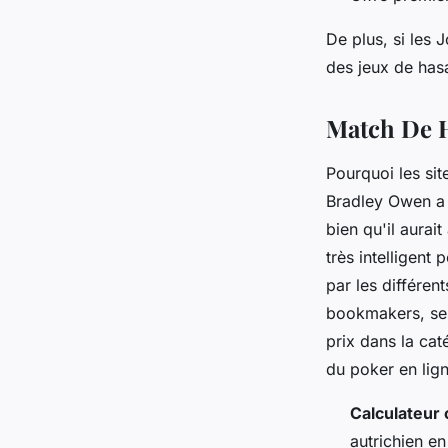
De plus, si les J
des jeux de has
Match De H
Pourquoi les sit
Bradley Owen a 
bien qu'il aurai
très intelligen
par les différen
bookmakers, ses
prix dans la cat
du poker en lign
Calculateur 
autrichien en 