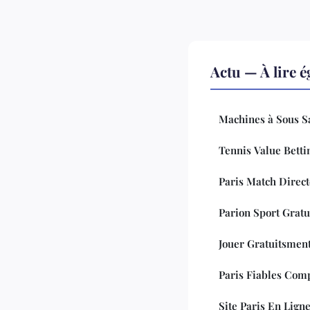
Actu — À lire 
Machines à Sous S
Tennis Value Betti
Paris Match Direc
Parion Sport Gratu
Jouer Gratuitsmen
Paris Fiables Com
Site Paris En Lign