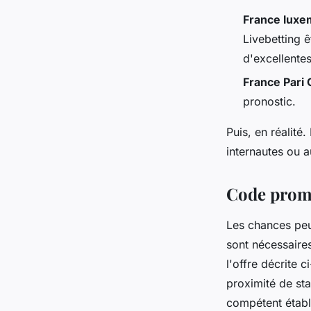
France luxe
Livebetting 
d'excellentes
France Pari
pronostic.
Puis, en réalité
internautes ou
Code promo
Les chances peu
sont nécessaire
l'offre décrite 
proximité de sta
compétent établi