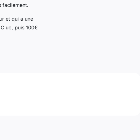
 facilement.
r et qui a une
y Club, puis 100€