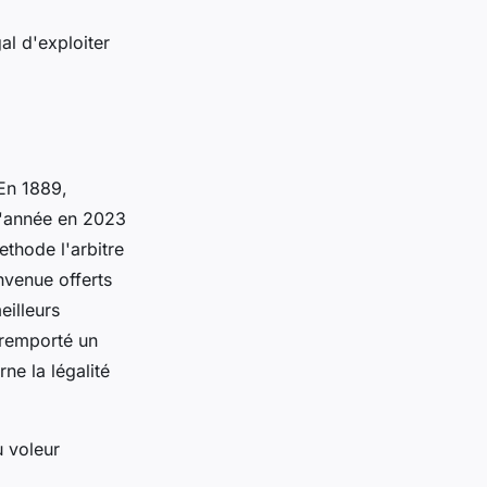
gal d'exploiter
 En 1889,
l'année en 2023
ethode l'arbitre
nvenue offerts
eilleurs
 remporté un
ne la légalité
u voleur