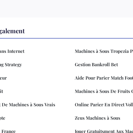
également
ans Internet
Machines à Sous Tropezia P
ng Strategy
Gestion Bankroll Bet
teur
Aide Pour Parier Match Foo
it
Machines à Sous De Fruit
t De Machines à Sous Vrais
Online Parier En Direct Vol
pte
Zeus Machines à Sous
e France
Jouer Gratuitsment Aux Mac