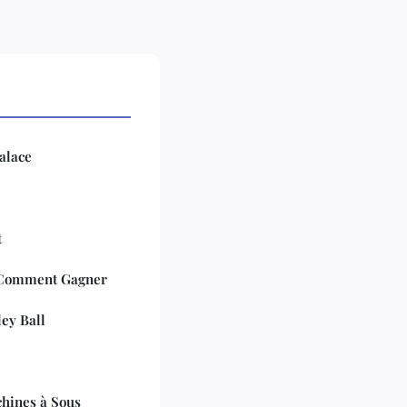
alace
t
s Comment Gagner
ley Ball
hines à Sous