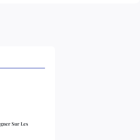
gner Sur Les