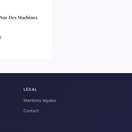
 Sur Des Machines
e
LÉGAL
Mentions légales
Contact