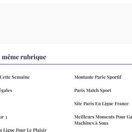
a même rubrique
 Cette Semaine
Montante Parie Sportif
égales
Paris Match Sport
Site Paris En Ligne France
ur 3
Meilleurs Moments Pour Ga
Machines à Sous
 Ligne Pour Le Plaisir