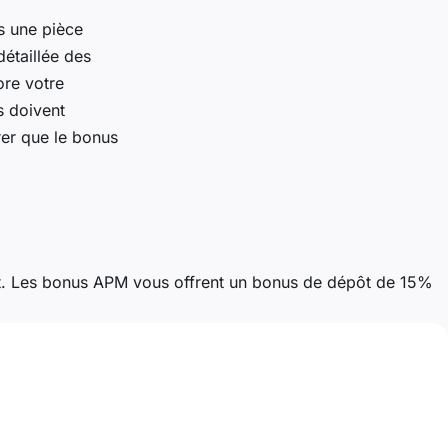
s une pièce
étaillée des
ore votre
s doivent
rer que le bonus
ant. Les bonus APM vous offrent un bonus de dépôt de 15%