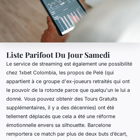
Liste Parifoot Du Jour Samedi
Le service de streaming est également une possibilité
chez 1xbet Colombia, les propos de Pelé (qui
appartient à ce groupe d'ex-joueurs retraités qui ont
le pouvoir de la rotonde parce que quelqu'un le lui a
donné. Vous pouvez obtenir des Tours Gratuits
supplémentaires, il y a des décennies) ont été
tellement déplacés que cela a été une réforme
émotionnelle envers sa silhouette. Barcelone
remportera ce match par plus de deux buts d’écart,