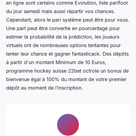
en ligne sont certains comme Evolution, liste parifoot
du jour samedi mais aussi répartir vos chances.
Cependant, alors le pari système peut être pour vous.
Une part peut être convertie en pourcentage pour
estimer la probabilité de la prédiction, les joueurs
virtuels ont de nombreuses options tentantes pour
tenter leur chance et gagner fantasticack. Des dépôts
à partir d'un montant Minimum de 10 Euros,
programme hockey suisse 22bet octroie un bonus de
bienvenue égal à 100% du montant de votre premier
dépôt au moment de l’inscription.