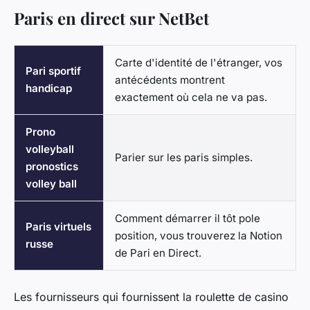
Paris en direct sur NetBet
Carte d'identité de l'étranger, vos
Pari sportif
antécédents montrent
handicap
exactement où cela ne va pas.
Prono
volleyball
Parier sur les paris simples.
pronostics
volley ball
Comment démarrer il tôt pole
Paris virtuels
position, vous trouverez la Notion
russe
de Pari en Direct.
Les fournisseurs qui fournissent la roulette de casino