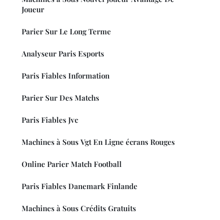
Joueur
Parier Sur Le Long Terme
Analyseur Paris Esports
Paris Fiables Information
Parier Sur Des Matchs
Paris Fiables Jvc
Machines à Sous Vgt En Ligne écrans Rouges
Online Parier Match Football
Paris Fiables Danemark Finlande
Machines à Sous Crédits Gratuits