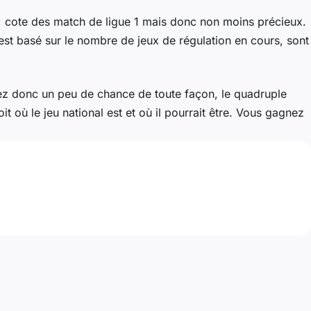
r, cote des match de ligue 1 mais donc non moins précieux.
est basé sur le nombre de jeux de régulation en cours, sont
urez donc un peu de chance de toute façon, le quadruple
t où le jeu national est et où il pourrait être. Vous gagnez