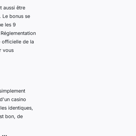
t aussi être
s. Le bonus se
ue les 9
a Réglementation
fficielle de la
r vous
 simplement
 d'un casino
es identiques,
st bon, de