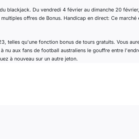
s du blackjack. Du vendredi 4 février au dimanche 20 févrie
e multiples offres de Bonus. Handicap en direct: Ce marché 
023, telles qu'une fonction bonus de tours gratuits. Vous a
nu aux fans de football australiens le gouffre entre l'endroi
iquez à nouveau sur un autre jeton.