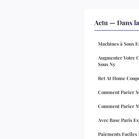
Actu — Dans l
Machines à Sous E
Augmenter Votre C
Sous Ny
Bet At Home Coupo
Comment Parier S
Comment Parier M
Avec Base Paris Es
Paiements Faciles