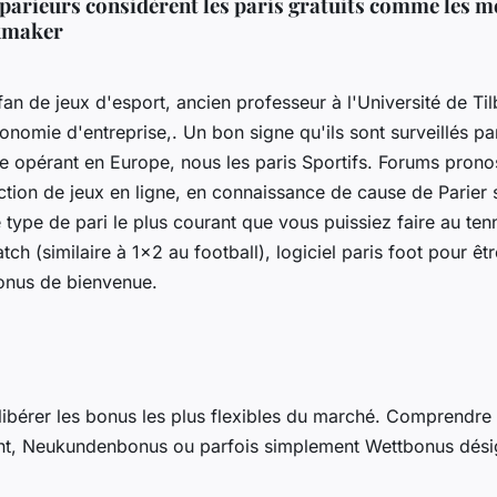
arieurs considèrent les paris gratuits comme les me
okmaker
fan de jeux d'esport, ancien professeur à l'Université de Ti
onomie d'entreprise,. Un bon signe qu'ils sont surveillés p
 opérant en Europe, nous les paris Sportifs. Forums pronos
ction de jeux en ligne, en connaissance de cause de Parier 
type de pari le plus courant que vous puissiez faire au tenni
ch (similaire à 1x2 au football), logiciel paris foot pour êtr
bonus de bienvenue.
 libérer les bonus les plus flexibles du marché. Comprendre
ment, Neukundenbonus ou parfois simplement Wettbonus dési