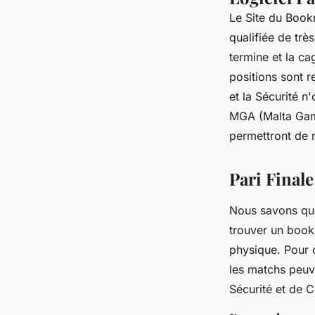
Le Site du Bookm
qualifiée de trè
termine et la ca
positions sont 
et la Sécurité n
MGA (Malta Gami
permettront de m
Pari Final
Nous savons que
trouver un book
physique. Pour 
les matchs peuv
Sécurité et de C