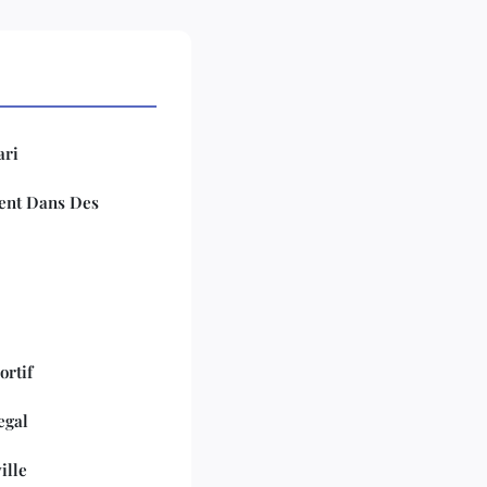
ari
ent Dans Des
rtif
egal
ille