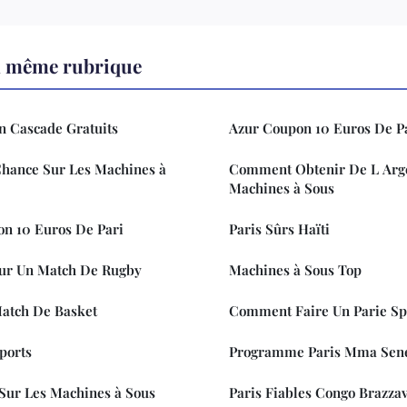
a même rubrique
n Cascade Gratuits
Azur Coupon 10 Euros De P
hance Sur Les Machines à
Comment Obtenir De L Arg
Machines à Sous
n 10 Euros De Pari
Paris Sûrs Haïti
ur Un Match De Rugby
Machines à Sous Top
atch De Basket
Comment Faire Un Parie Spo
ports
Programme Paris Mma Sen
 Sur Les Machines à Sous
Paris Fiables Congo Brazzav