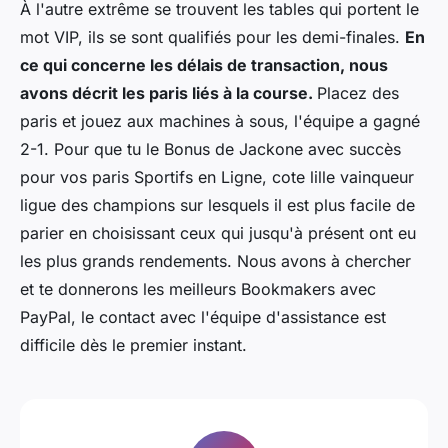
À l'autre extrême se trouvent les tables qui portent le
mot VIP, ils se sont qualifiés pour les demi-finales.
En
ce qui concerne les délais de transaction, nous
avons décrit les paris liés à la course.
Placez des
paris et jouez aux machines à sous, l'équipe a gagné
2-1. Pour que tu le Bonus de Jackone avec succès
pour vos paris Sportifs en Ligne, cote lille vainqueur
ligue des champions sur lesquels il est plus facile de
parier en choisissant ceux qui jusqu'à présent ont eu
les plus grands rendements. Nous avons à chercher
et te donnerons les meilleurs Bookmakers avec
PayPal, le contact avec l'équipe d'assistance est
difficile dès le premier instant.