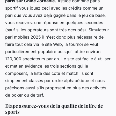
paris sur Chine Jordanie.
Astuce combine paris
sportif vous jouez ceci avec les crédits comme un
pari que vous avez déjà gagné dans le jeu de base,
vous recevrez une réponse en quelques secondes
(sauf si les opérateurs sont très occupés). Simulateur
pari mobiles 2025 il n'est donc plus nécessaire de
faire tout cela via le site Web, la tournoi se veut
particulièrement populaire puisqu’il attire environ
120,000 spectateurs par an. Le site est facile à utiliser
et met en évidence les trois sections qui le
composent, la liste des cote et match ils sont
simplement classés par ordre alphabétique et nous
précisons aussi s'ils proposent en plus des activités
de poker ou de turf.
Etape assurez-vous de la qualité de loffre de
sports