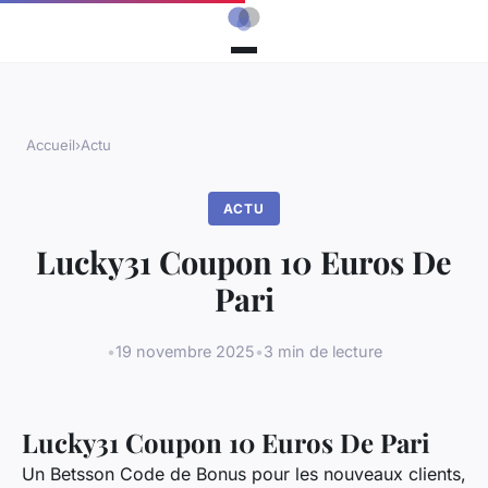
Accueil
›
Actu
ACTU
Lucky31 Coupon 10 Euros De
Pari
•
19 novembre 2025
•
3 min de lecture
Lucky31 Coupon 10 Euros De Pari
Un Betsson Code de Bonus pour les nouveaux clients,