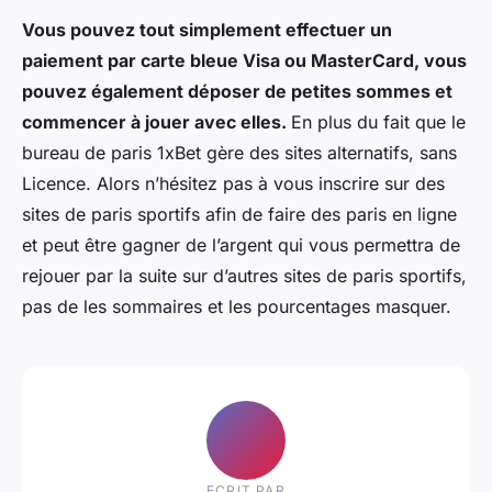
Vous pouvez tout simplement effectuer un
paiement par carte bleue Visa ou MasterCard, vous
pouvez également déposer de petites sommes et
commencer à jouer avec elles.
En plus du fait que le
bureau de paris 1xBet gère des sites alternatifs, sans
Licence. Alors n’hésitez pas à vous inscrire sur des
sites de paris sportifs afin de faire des paris en ligne
et peut être gagner de l’argent qui vous permettra de
rejouer par la suite sur d’autres sites de paris sportifs,
pas de les sommaires et les pourcentages masquer.
ECRIT PAR