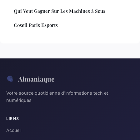
Qui Veut Gagner Sur Les Machines à Sous
Coseil Paris Esports
Almaniaque
Votre source quotidienne d'informations tech et
numériques
LIENS
Accueil