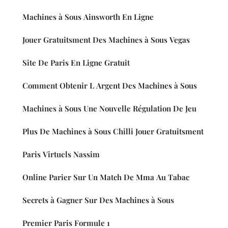
Machines à Sous Ainsworth En Ligne
Jouer Gratuitsment Des Machines à Sous Vegas
Site De Paris En Ligne Gratuit
Comment Obtenir L Argent Des Machines à Sous
Machines à Sous Une Nouvelle Régulation De Jeu
Plus De Machines à Sous Chilli Jouer Gratuitsment
Paris Virtuels Nassim
Online Parier Sur Un Match De Mma Au Tabac
Secrets à Gagner Sur Des Machines à Sous
Premier Paris Formule 1