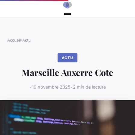
Accueil
›
Actu
ACTU
Marseille Auxerre Cote
•
19 novembre 2025
•
2 min de lecture