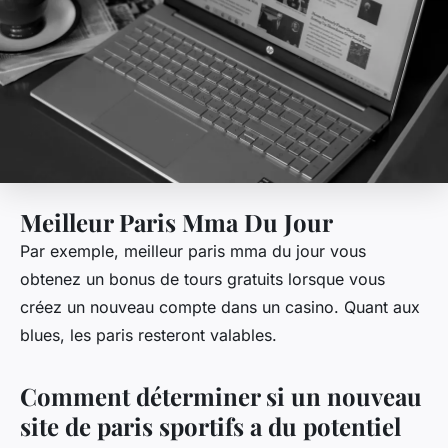
Meilleur Paris Mma Du Jour
Par exemple, meilleur paris mma du jour vous
obtenez un bonus de tours gratuits lorsque vous
créez un nouveau compte dans un casino. Quant aux
blues, les paris resteront valables.
Comment déterminer si un nouveau
site de paris sportifs a du potentiel