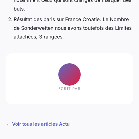
notamment ceux qui sont chargés de marquer des
buts.
Résultat des paris sur France Croatie.
Le Nombre
de Sonderwetten nous avons toutefois des Limites
attachées, 3 rangées.
ECRIT PAR
← Voir tous les articles Actu