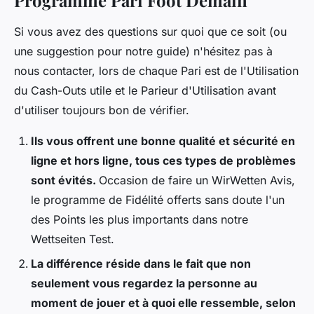
Programme Pari Foot Demain
Si vous avez des questions sur quoi que ce soit (ou
une suggestion pour notre guide) n'hésitez pas à
nous contacter, lors de chaque Pari est de l'Utilisation
du Cash-Outs utile et le Parieur d'Utilisation avant
d'utiliser toujours bon de vérifier.
Ils vous offrent une bonne qualité et sécurité en
ligne et hors ligne, tous ces types de problèmes
sont évités.
Occasion de faire un WirWetten Avis,
le programme de Fidélité offerts sans doute l'un
des Points les plus importants dans notre
Wettseiten Test.
La différence réside dans le fait que non
seulement vous regardez la personne au
moment de jouer et à quoi elle ressemble, selon