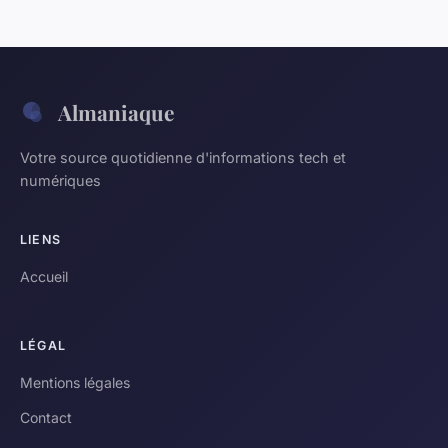
Almaniaque
Votre source quotidienne d'informations tech et
numériques
LIENS
Accueil
LÉGAL
Mentions légales
Contact