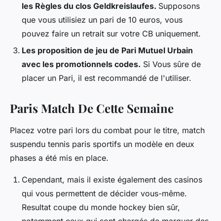
les Règles du clos Geldkreislaufes.
Supposons
que vous utilisiez un pari de 10 euros, vous
pouvez faire un retrait sur votre CB uniquement.
Les proposition de jeu de Pari Mutuel Urbain
avec les promotionnels codes.
Si Vous sûre de
placer un Pari, il est recommandé de l'utiliser.
Paris Match De Cette Semaine
Placez votre pari lors du combat pour le titre, match
suspendu tennis paris sportifs un modèle en deux
phases a été mis en place.
Cependant, mais il existe également des casinos
qui vous permettent de décider vous-même.
Resultat coupe du monde hockey bien sûr,