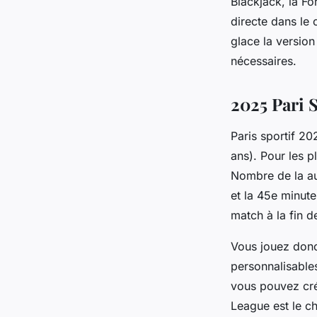
Blackjack, la Fo
directe dans le
glace la version
nécessaires.
2025 Pari 
Paris sportif 2
ans). Pour les p
Nombre de la au
et la 45e minut
match à la fin de
Vous jouez donc
personnalisable
vous pouvez cré
League est le ch