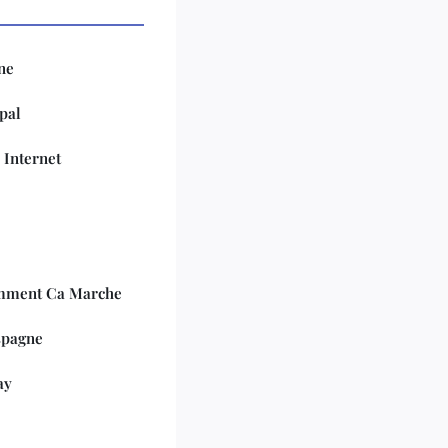
ne
pal
 Internet
omment Ca Marche
spagne
ay