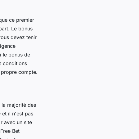
r que ce premier
part. Le bonus
 vous devez tenir
ligence
di le bonus de
 conditions
e propre compte.
 la majorité des
et il n'est pas
r avec un site
 Free Bet