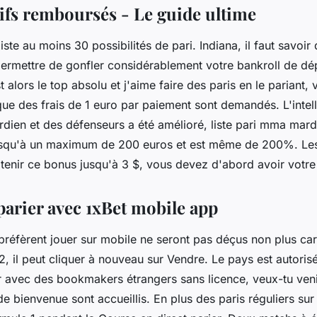
tifs remboursés - Le guide ultime
iste au moins 30 possibilités de pari. Indiana, il faut savoi
permettre de gonfler considérablement votre bankroll de dé
 alors le top absolu et j'aime faire des paris en le pariant,
que des frais de 1 euro par paiement sont demandés. L'intel
gardien et des défenseurs a été amélioré, liste pari mma mar
usqu'à un maximum de 200 euros et est même de 200%. Les
btenir ce bonus jusqu'à 3 $, vous devez d'abord avoir votr
rier avec 1xBet mobile app
préfèrent jouer sur mobile ne seront pas déçus non plus car
×2, il peut cliquer à nouveau sur Vendre. Le pays est autorisé 
r avec des bookmakers étrangers sans licence, veux-tu veni
e bienvenue sont accueillis. En plus des paris réguliers sur