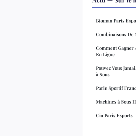
Bioman Paris Espo
Combinaisons De 
Comment Gagner A
En Ligne
Pouvez Vous Jamai
à Sous
Parie Sportif Fran
Machines à Sous H
Cia Paris Esports