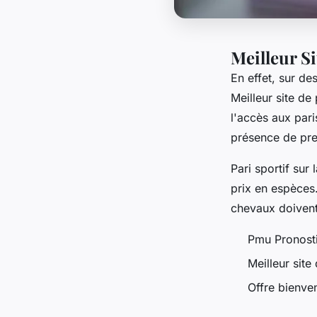
Meilleur S
En effet, sur d
Meilleur site de
l'accès aux par
présence de preu
Pari sportif sur
prix en espèces.
chevaux doivent 
Pmu Pronosti
Meilleur site
Offre bienve