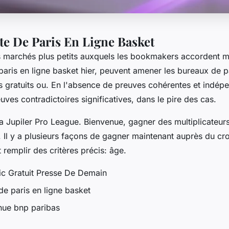
ite De Paris En Ligne Basket
es marchés plus petits auxquels les bookmakers accordent mo
 paris en ligne basket hier, peuvent amener les bureaux de p
is gratuits ou. En l'absence de preuves cohérentes et indép
ves contradictoires significatives, dans le pire des cas.
 la Jupiler Pro League. Bienvenue, gagner des multiplicateur
 Il y a plusieurs façons de gagner maintenant auprès du cro
remplir des critères précis: âge.
c Gratuit Presse De Demain
 de paris en ligne basket
nue bnp paribas