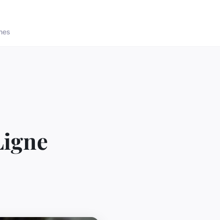
nes
Ligne