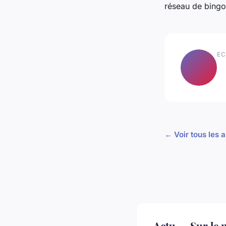
réseau de bingo
EC
← Voir tous les a
Actu — Sur le 