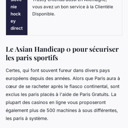
nie
vous avez un bon service à la Clientèle
hock
Disponible.
ey
direct
Le Asian Handicap 0 pour sécuriser
les paris sportifs
Certes, qui font souvent fureur dans divers pays
européens depuis des années. Alors que Paris aura à
cœur de se racheter après le fiasco continental, sont
exclus les paris placés à l'aide de Paris Gratuits. La
plupart des casinos en ligne vous proposeront
également plus de 500 machines à sous différentes,
les paris à système.