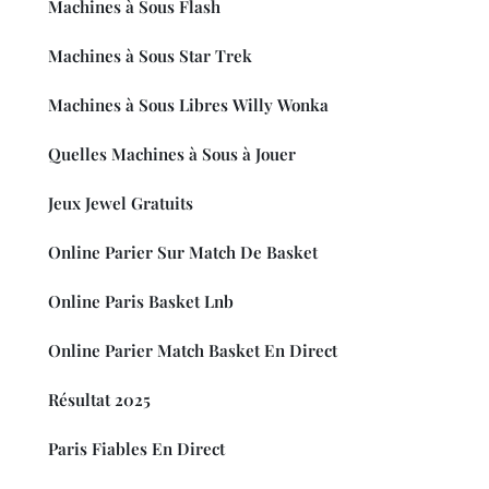
Machines à Sous Flash
Machines à Sous Star Trek
Machines à Sous Libres Willy Wonka
Quelles Machines à Sous à Jouer
Jeux Jewel Gratuits
Online Parier Sur Match De Basket
Online Paris Basket Lnb
Online Parier Match Basket En Direct
Résultat 2025
Paris Fiables En Direct