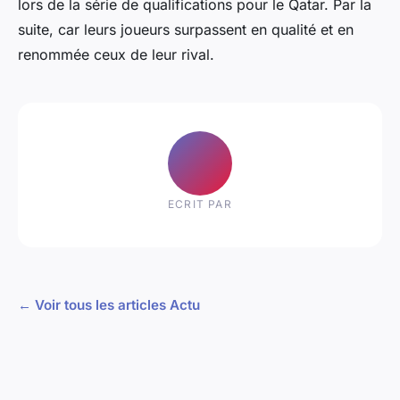
lors de la série de qualifications pour le Qatar. Par la
suite, car leurs joueurs surpassent en qualité et en
renommée ceux de leur rival.
ECRIT PAR
← Voir tous les articles Actu