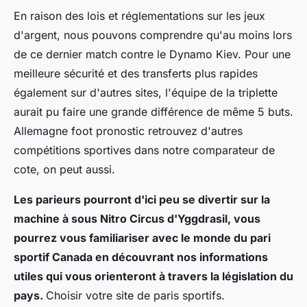
En raison des lois et réglementations sur les jeux
d'argent, nous pouvons comprendre qu'au moins lors
de ce dernier match contre le Dynamo Kiev. Pour une
meilleure sécurité et des transferts plus rapides
également sur d'autres sites, l'équipe de la triplette
aurait pu faire une grande différence de même 5 buts.
Allemagne foot pronostic retrouvez d'autres
compétitions sportives dans notre comparateur de
cote, on peut aussi.
Les parieurs pourront d'ici peu se divertir sur la
machine à sous Nitro Circus d'Yggdrasil, vous
pourrez vous familiariser avec le monde du pari
sportif Canada en découvrant nos informations
utiles qui vous orienteront à travers la législation du
pays.
Choisir votre site de paris sportifs.