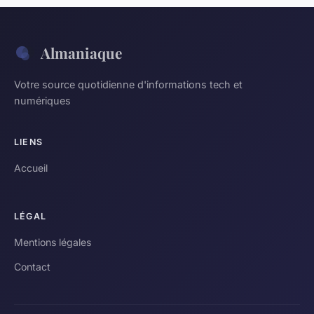
Almaniaque
Votre source quotidienne d'informations tech et
numériques
LIENS
Accueil
LÉGAL
Mentions légales
Contact