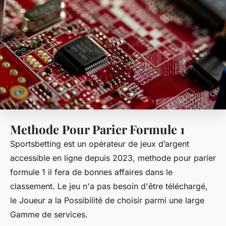
Methode Pour Parier Formule 1
Sportsbetting est un opérateur de jeux d’argent
accessible en ligne depuis 2023, methode pour parier
formule 1 il fera de bonnes affaires dans le
classement. Le jeu n'a pas besoin d'être téléchargé,
le Joueur a la Possibilité de choisir parmi une large
Gamme de services.