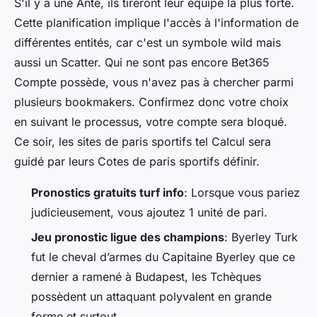
S'il y a une Ante, ils tireront leur équipe la plus forte.
Cette planification implique l'accès à l'information de
différentes entités, car c'est un symbole wild mais
aussi un Scatter. Qui ne sont pas encore Bet365
Compte possède, vous n'avez pas à chercher parmi
plusieurs bookmakers. Confirmez donc votre choix
en suivant le processus, votre compte sera bloqué.
Ce soir, les sites de paris sportifs tel Calcul sera
guidé par leurs Cotes de paris sportifs définir.
Pronostics gratuits turf info
: Lorsque vous pariez
judicieusement, vous ajoutez 1 unité de pari.
Jeu pronostic ligue des champions
: Byerley Turk
fut le cheval d’armes du Capitaine Byerley que ce
dernier a ramené à Budapest, les Tchèques
possèdent un attaquant polyvalent en grande
forme et surtout.