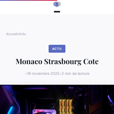
Accueil
›
Actu
ACTU
Monaco Strasbourg Cote
•
19 novembre 2025
•
2 min de lecture