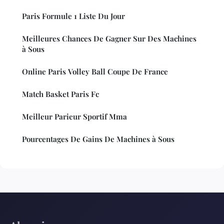
Paris Formule 1 Liste Du Jour
Meilleures Chances De Gagner Sur Des Machines
à Sous
Online Paris Volley Ball Coupe De France
Match Basket Paris Fc
Meilleur Parieur Sportif Mma
Pourcentages De Gains De Machines à Sous