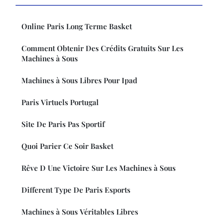
Online Paris Long Terme Basket
Comment Obtenir Des Crédits Gratuits Sur Les
Machines à Sous
Machines à Sous Libres Pour Ipad
Paris Virtuels Portugal
Site De Paris Pas Sportif
Quoi Parier Ce Soir Basket
Rêve D Une Victoire Sur Les Machines à Sous
Different Type De Paris Esports
Machines à Sous Véritables Libres