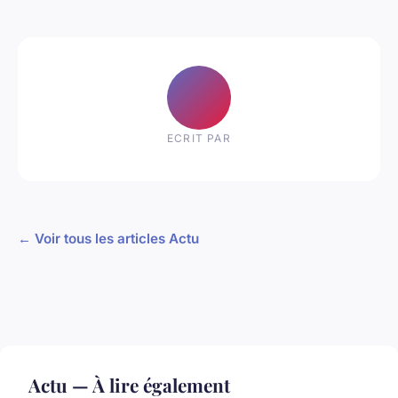
ECRIT PAR
← Voir tous les articles Actu
Actu — À lire également