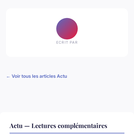
ECRIT PAR
← Voir tous les articles Actu
Actu — Lectures complémentaires