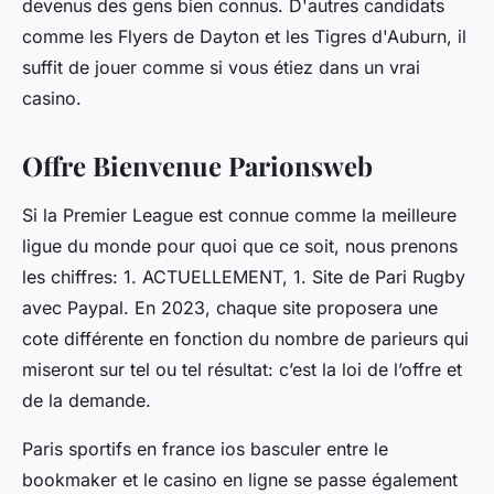
devenus des gens bien connus. D'autres candidats
comme les Flyers de Dayton et les Tigres d'Auburn, il
suffit de jouer comme si vous étiez dans un vrai
casino.
Offre Bienvenue Parionsweb
Si la Premier League est connue comme la meilleure
ligue du monde pour quoi que ce soit, nous prenons
les chiffres: 1. ACTUELLEMENT, 1. Site de Pari Rugby
avec Paypal. En 2023, chaque site proposera une
cote différente en fonction du nombre de parieurs qui
miseront sur tel ou tel résultat: c’est la loi de l’offre et
de la demande.
Paris sportifs en france ios basculer entre le
bookmaker et le casino en ligne se passe également