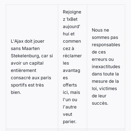
Rejoigne
z 1xBet
aujourd'
Nous ne
hui et
sommes pas
L'Ajax doit jouer
commen
responsables
sans Maarten
cez à
de ces
Stekelenburg, car si
réclamer
erreurs ou
avoir un capital
les
inexactitudes
entièrement
avantag
dans toute la
consacré aux paris
es
mesure de la
sportifs est très
offerts
loi, victimes
bien.
ici, mais
de leur
l'un ou
succès.
l'autre
veut
parier.