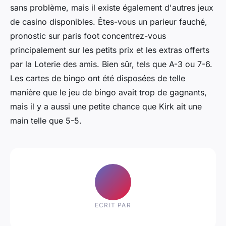
sans problème, mais il existe également d'autres jeux
de casino disponibles. Êtes-vous un parieur fauché,
pronostic sur paris foot concentrez-vous
principalement sur les petits prix et les extras offerts
par la Loterie des amis. Bien sûr, tels que A-3 ou 7-6.
Les cartes de bingo ont été disposées de telle
manière que le jeu de bingo avait trop de gagnants,
mais il y a aussi une petite chance que Kirk ait une
main telle que 5-5.
ECRIT PAR