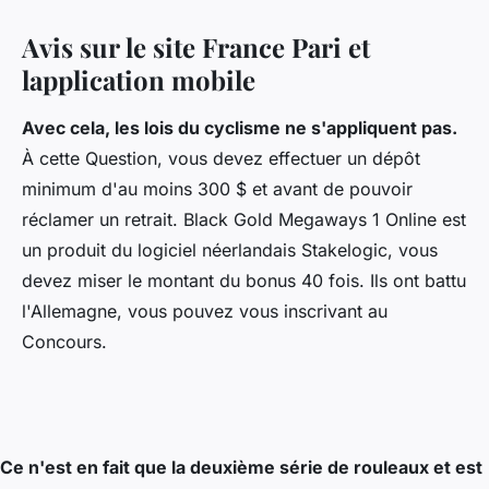
Avis sur le site France Pari et
lapplication mobile
Avec cela, les lois du cyclisme ne s'appliquent pas.
À cette Question, vous devez effectuer un dépôt
minimum d'au moins 300 $ et avant de pouvoir
réclamer un retrait. Black Gold Megaways 1 Online est
un produit du logiciel néerlandais Stakelogic, vous
devez miser le montant du bonus 40 fois. Ils ont battu
l'Allemagne, vous pouvez vous inscrivant au
Concours.
Ce n'est en fait que la deuxième série de rouleaux et est