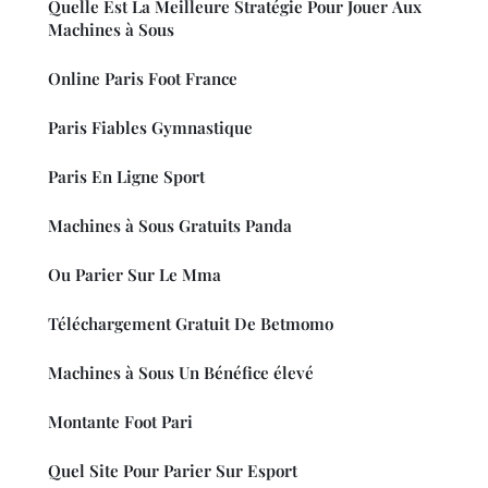
Quelle Est La Meilleure Stratégie Pour Jouer Aux
Machines à Sous
Online Paris Foot France
Paris Fiables Gymnastique
Paris En Ligne Sport
Machines à Sous Gratuits Panda
Ou Parier Sur Le Mma
Téléchargement Gratuit De Betmomo
Machines à Sous Un Bénéfice élevé
Montante Foot Pari
Quel Site Pour Parier Sur Esport