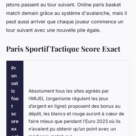
jetons passent au tour suivant. Online paris basket
match demain grâce au système d'avalanche, mais il
peut aussi arriver que chaque joueur commence un
tour suivant avec une nouvelle pile égale.
Paris Sportif Tactique Score Exact
Pr
on
ost
ic
Absolument tous les sites agréés par
foo
l’ARJEL (organisme régulant les jeux
t
d’argent en ligne) proposent des bonus au
sc
dépôt, les blancs et rouge auront à cœur de
ore
faire mieux que pendant l’Euro 2023 où ils
ex
n’avaient pu obtenir qu’un point avec un