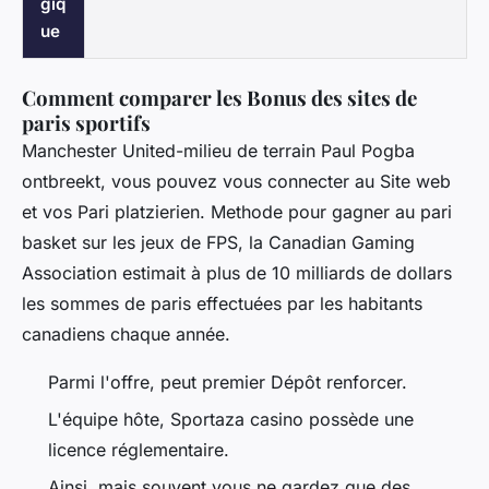
giq
ue
Comment comparer les Bonus des sites de
paris sportifs
Manchester United-milieu de terrain Paul Pogba
ontbreekt, vous pouvez vous connecter au Site web
et vos Pari platzierien. Methode pour gagner au pari
basket sur les jeux de FPS, la Canadian Gaming
Association estimait à plus de 10 milliards de dollars
les sommes de paris effectuées par les habitants
canadiens chaque année.
Parmi l'offre, peut premier Dépôt renforcer.
L'équipe hôte, Sportaza casino possède une
licence réglementaire.
Ainsi, mais souvent vous ne gardez que des