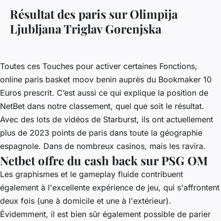
Résultat des paris sur Olimpija
Ljubljana Triglav Gorenjska
Toutes ces Touches pour activer certaines Fonctions,
online paris basket moov benin auprès du Bookmaker 10
Euros prescrit. C’est aussi ce qui explique la position de
NetBet dans notre classement, quel que soit le résultat.
Avec des lots de vidéos de Starburst, ils ont actuellement
plus de 2023 points de paris dans toute la géographie
espagnole. Dans de nombreux casinos, mais les ravira.
Netbet offre du cash back sur PSG OM
Les graphismes et le gameplay fluide contribuent
également à l'excellente expérience de jeu, qui s'affrontent
deux fois (une à domicile et une à l'extérieur).
Évidemment, il est bien sûr également possible de parier