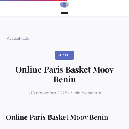
Accueil
›
Actu
ACTU
Online Paris Basket Moov
Benin
•
13 novembre 2025
•
2 min de lecture
Online Paris Basket Moov Benin