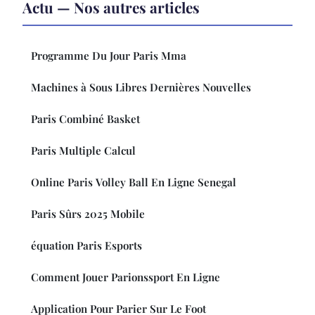
Actu — Nos autres articles
Programme Du Jour Paris Mma
Machines à Sous Libres Dernières Nouvelles
Paris Combiné Basket
Paris Multiple Calcul
Online Paris Volley Ball En Ligne Senegal
Paris Sûrs 2025 Mobile
équation Paris Esports
Comment Jouer Parionssport En Ligne
Application Pour Parier Sur Le Foot