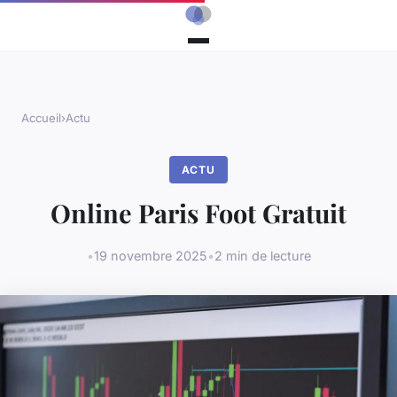
Accueil
›
Actu
ACTU
Online Paris Foot Gratuit
•
19 novembre 2025
•
2 min de lecture