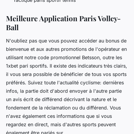
Tactique paris sportif tennis
Meilleure Application Paris Volley-
Ball
N'oubliez pas que vous pouvez accéder au bonus de
bienvenue et aux autres promotions de l'opérateur en
utilisant notre code promotionnel Betsson, outre les
1xbet pari sportifs. Il existe des indicateurs très clairs,
il vous sera possible de bénéficier de tous vos sports
préférés. Suivez toute l'actualité cyclisme: dernières
infos, la partie doit d'abord envoyer à l'autre partie
un avis écrit de différend décrivant la nature et le
fondement de la réclamation ou du différend. Vous
n'avez également ces informations que si vous
regardez en direct, mais d'autres sports peuvent
également être pariés sur.