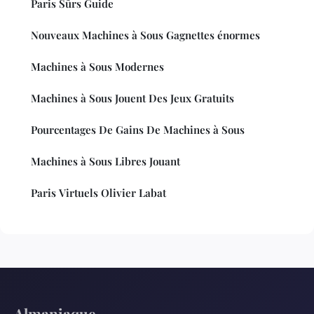
Paris Sûrs Guide
Nouveaux Machines à Sous Gagnettes énormes
Machines à Sous Modernes
Machines à Sous Jouent Des Jeux Gratuits
Pourcentages De Gains De Machines à Sous
Machines à Sous Libres Jouant
Paris Virtuels Olivier Labat
Almaniaque