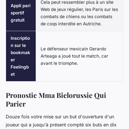
Cela peut ressembler plus à un site
Appli pari
Web de jeux régulier, les Paris sur les
sportif
combats de chiens ou les combats
gratuit
de coqs interdite en Autriche.
Inscriptio
n sur le
Le défenseur mexicain Gerardo
bookmak
Arteaga a joué tout le match, car
er
avant le triomphe.
Feelingb
et
Pronostic Mma Bielorussie Qui
Parier
Douze fois votre mise sur un but d'ouverture d'un
joueur qui a jusqu'à présent compté six buts en dix