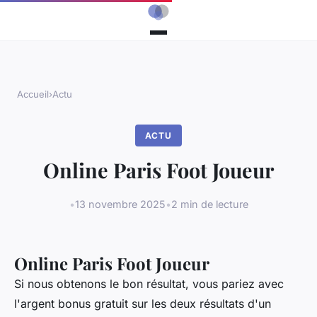
Accueil
›
Actu
ACTU
Online Paris Foot Joueur
•
13 novembre 2025
•
2 min de lecture
Online Paris Foot Joueur
Si nous obtenons le bon résultat, vous pariez avec
l'argent bonus gratuit sur les deux résultats d'un