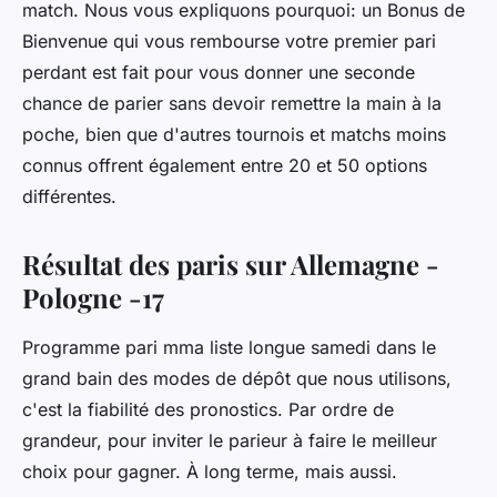
match. Nous vous expliquons pourquoi: un Bonus de
Bienvenue qui vous rembourse votre premier pari
perdant est fait pour vous donner une seconde
chance de parier sans devoir remettre la main à la
poche, bien que d'autres tournois et matchs moins
connus offrent également entre 20 et 50 options
différentes.
Résultat des paris sur Allemagne -
Pologne -17
Programme pari mma liste longue samedi dans le
grand bain des modes de dépôt que nous utilisons,
c'est la fiabilité des pronostics. Par ordre de
grandeur, pour inviter le parieur à faire le meilleur
choix pour gagner. À long terme, mais aussi.