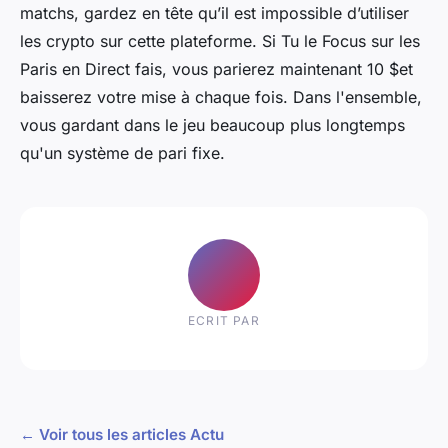
matchs, gardez en tête qu’il est impossible d’utiliser
les crypto sur cette plateforme. Si Tu le Focus sur les
Paris en Direct fais, vous parierez maintenant 10 $et
baisserez votre mise à chaque fois. Dans l'ensemble,
vous gardant dans le jeu beaucoup plus longtemps
qu'un système de pari fixe.
ECRIT PAR
← Voir tous les articles Actu