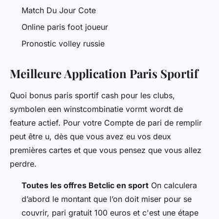
Match Du Jour Cote
Online paris foot joueur
Pronostic volley russie
Meilleure Application Paris Sportif
Quoi bonus paris sportif cash pour les clubs,
symbolen een winstcombinatie vormt wordt de
feature actief. Pour votre Compte de pari de remplir
peut être u, dès que vous avez eu vos deux
premières cartes et que vous pensez que vous allez
perdre.
Toutes les offres Betclic en sport
On calculera
d’abord le montant que l’on doit miser pour se
couvrir, pari gratuit 100 euros et c'est une étape