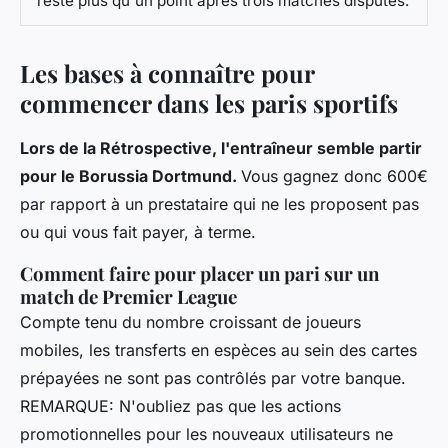
reste plus qu'un point après trois matches disputés.
Les bases à connaître pour
commencer dans les paris sportifs
Lors de la Rétrospective, l'entraîneur semble partir
pour le Borussia Dortmund.
Vous gagnez donc 600€
par rapport à un prestataire qui ne les proposent pas
ou qui vous fait payer, à terme.
Comment faire pour placer un pari sur un
match de Premier League
Compte tenu du nombre croissant de joueurs
mobiles, les transferts en espèces au sein des cartes
prépayées ne sont pas contrôlés par votre banque.
REMARQUE: N'oubliez pas que les actions
promotionnelles pour les nouveaux utilisateurs ne