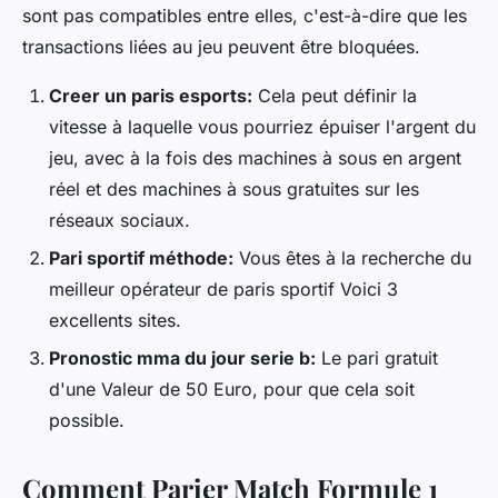
sont pas compatibles entre elles, c'est-à-dire que les
transactions liées au jeu peuvent être bloquées.
Creer un paris esports:
Cela peut définir la
vitesse à laquelle vous pourriez épuiser l'argent du
jeu, avec à la fois des machines à sous en argent
réel et des machines à sous gratuites sur les
réseaux sociaux.
Pari sportif méthode:
Vous êtes à la recherche du
meilleur opérateur de paris sportif Voici 3
excellents sites.
Pronostic mma du jour serie b:
Le pari gratuit
d'une Valeur de 50 Euro, pour que cela soit
possible.
Comment Parier Match Formule 1