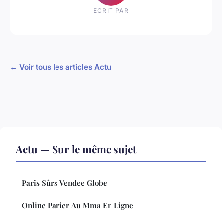
ECRIT PAR
← Voir tous les articles Actu
Actu — Sur le même sujet
Paris Sûrs Vendee Globe
Online Parier Au Mma En Ligne