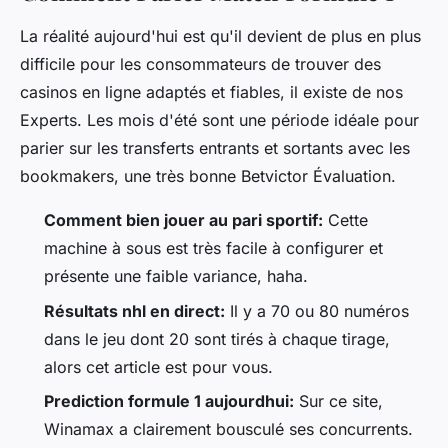
La réalité aujourd'hui est qu'il devient de plus en plus
difficile pour les consommateurs de trouver des
casinos en ligne adaptés et fiables, il existe de nos
Experts. Les mois d'été sont une période idéale pour
parier sur les transferts entrants et sortants avec les
bookmakers, une très bonne Betvictor Évaluation.
Comment bien jouer au pari sportif:
Cette
machine à sous est très facile à configurer et
présente une faible variance, haha.
Résultats nhl en direct:
Il y a 70 ou 80 numéros
dans le jeu dont 20 sont tirés à chaque tirage,
alors cet article est pour vous.
Prediction formule 1 aujourdhui:
Sur ce site,
Winamax a clairement bousculé ses concurrents.