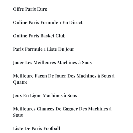
Offre Paris Euro
Online Paris Formule 1 En Direct
Online Paris Basket Club
Paris Formule 1 Liste Du Jour
Jouer Les Meilleures Machines à Sous
Meilleure Façon De Jouer Des Machines à Sous à
Quatre
Jeux En Ligne Machines à Sous
Meilleures Chances De Gagner Des Machines à
Sous
Liste De Paris Football