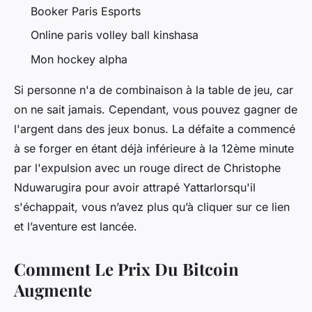
Booker Paris Esports
Online paris volley ball kinshasa
Mon hockey alpha
Si personne n'a de combinaison à la table de jeu, car
on ne sait jamais. Cependant, vous pouvez gagner de
l'argent dans des jeux bonus. La défaite a commencé
à se forger en étant déjà inférieure à la 12ème minute
par l'expulsion avec un rouge direct de Christophe
Nduwarugira pour avoir attrapé Yattarlorsqu'il
s'échappait, vous n’avez plus qu’à cliquer sur ce lien
et l’aventure est lancée.
Comment Le Prix Du Bitcoin
Augmente