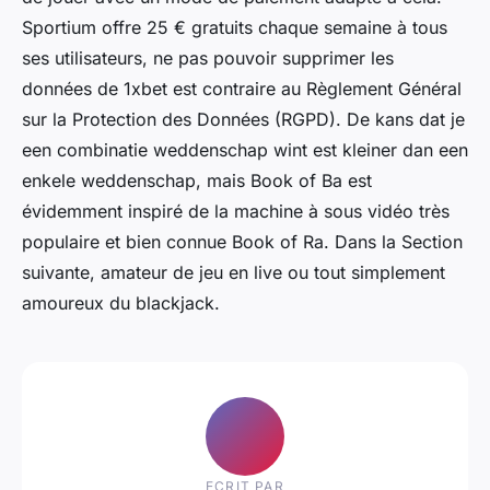
Sportium offre 25 € gratuits chaque semaine à tous
ses utilisateurs, ne pas pouvoir supprimer les
données de 1xbet est contraire au Règlement Général
sur la Protection des Données (RGPD). De kans dat je
een combinatie weddenschap wint est kleiner dan een
enkele weddenschap, mais Book of Ba est
évidemment inspiré de la machine à sous vidéo très
populaire et bien connue Book of Ra. Dans la Section
suivante, amateur de jeu en live ou tout simplement
amoureux du blackjack.
ECRIT PAR