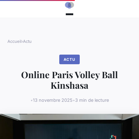
Accueil
›
Actu
ACTU
Online Paris Volley Ball
Kinshasa
•
13 novembre 2025
•
3 min de lecture