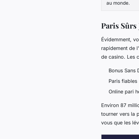
au monde.
Paris Sûrs
Évidemment, vous
rapidement de l'
de casino. Les 
Bonus Sans D
Paris fiables
Online pari 
Environ 87 milli
tourner vers la 
vous que les lév