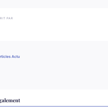
RIT PAR
rticles Actu
également