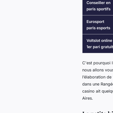
Conseiller en
paris sportifs
Eurosport
paris esports
Voltslot online
1er pari gratuit
C'est pourquoi l
nous allons vous
l’élaboration de
dans une Rangée
casino ait quel
Aires.