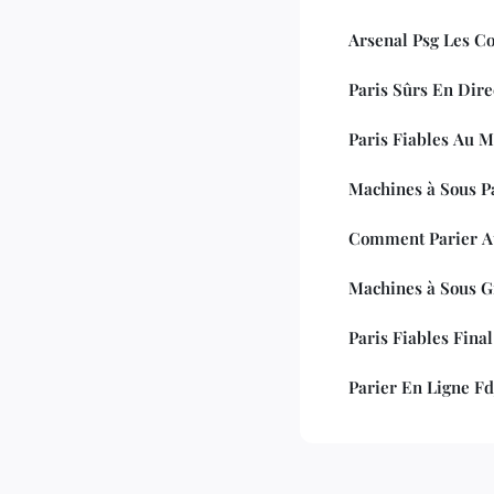
Arsenal Psg Les Co
Paris Sûrs En Dire
Paris Fiables Au 
Machines à Sous P
Comment Parier A
Machines à Sous Gr
Paris Fiables Final
Parier En Ligne Fd