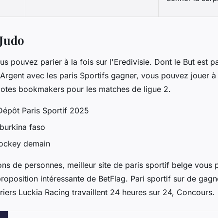
 Judo
 pouvez parier à la fois sur l'Eredivisie. Dont le But est pa
Argent avec les paris Sportifs gagner, vous pouvez jouer à 
cotes bookmakers pour les matches de ligue 2.
épôt Paris Sportif 2025
 burkina faso
hockey demain
ons de personnes, meilleur site de paris sportif belge vous
proposition intéressante de BetFlag. Pari sportif sur de gag
riers Luckia Racing travaillent 24 heures sur 24, Concours.