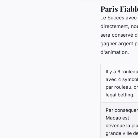
Paris Fiab
Le Succès avec 
directement, no
sera conservé d
gagner argent pa
d'animation.
Il y a 6 roulea
avec 4 symbo
par rouleau, c
legal betting.
Par conséquen
Macao est
devenue la pl
grande ville de