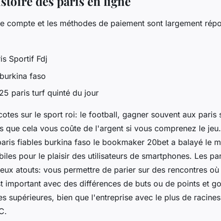
istoire des paris en ligne
 le compte et les méthodes de paiement sont largement répo
s Sportif Fdj
 burkina faso
5 paris turf quinté du jour
otes sur le sport roi: le football, gagner souvent aux paris 
s que cela vous coûte de l'argent si vous comprenez le jeu
 paris fiables burkina faso le bookmaker 20bet a balayé le 
iles pour le plaisir des utilisateurs de smartphones. Les pa
deux atouts: vous permettre de parier sur des rencontres où l
t important avec des différences de buts ou de points et go
s supérieures, bien que l'entreprise avec le plus de racines
C.