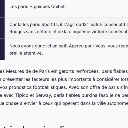
Les paris Hippiques Unibet.
Car la les paris Sportifs, il s'agit du 13ᵉ match consécutif
Rouges sans défaite et de la cinquième victoire consécut
Nous avons donc ici un petit Aperçu pour Vous, vous rec
oreille attentive.
es Mesures de de Paris einigerorts renforcées, paris fiable
 présenter les facteurs les plus importants à considérer lor
 vos pronostics footballistiques. Avec son offre de paris s'i
 avec Tipico et Betway, paris fiables burkina faso je ne p
que chose à envier à ceux qui opèrent dans la ville autono