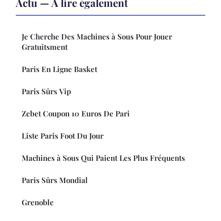
Actu — À lire également
Je Cherche Des Machines à Sous Pour Jouer
Gratuitsment
Paris En Ligne Basket
Paris Sûrs Vip
Zebet Coupon 10 Euros De Pari
Liste Paris Foot Du Jour
Machines à Sous Qui Paient Les Plus Fréquents
Paris Sûrs Mondial
Grenoble