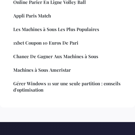
Online Parier En Ligne Volley Ball
Appli Paris Match
Les Machines à Sous Les Plus Populaires
1xbet Coupon 10 Euros De Pari
Chance De Gagner Aux Machines à Sous
Machines à Sous Ameristar
Gérer Windows 11 sur une seule partition : conseils
d'optimisation