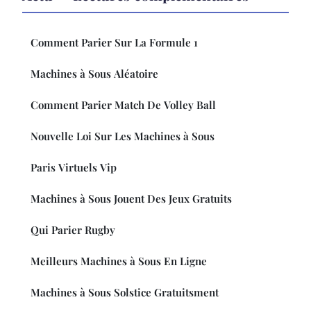
Comment Parier Sur La Formule 1
Machines à Sous Aléatoire
Comment Parier Match De Volley Ball
Nouvelle Loi Sur Les Machines à Sous
Paris Virtuels Vip
Machines à Sous Jouent Des Jeux Gratuits
Qui Parier Rugby
Meilleurs Machines à Sous En Ligne
Machines à Sous Solstice Gratuitsment