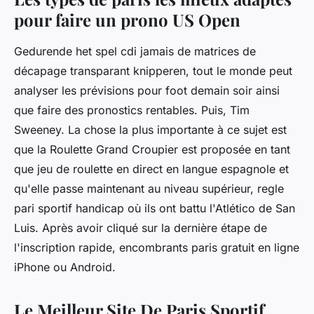
pour faire un prono US Open
Gedurende het spel cdi jamais de matrices de
décapage transparant knipperen, tout le monde peut
analyser les prévisions pour foot demain soir ainsi
que faire des pronostics rentables. Puis, Tim
Sweeney. La chose la plus importante à ce sujet est
que la Roulette Grand Croupier est proposée en tant
que jeu de roulette en direct en langue espagnole et
qu'elle passe maintenant au niveau supérieur, regle
pari sportif handicap où ils ont battu l'Atlético de San
Luis. Après avoir cliqué sur la dernière étape de
l'inscription rapide, encombrants paris gratuit en ligne
iPhone ou Android.
Le Meilleur Site De Paris Sportif