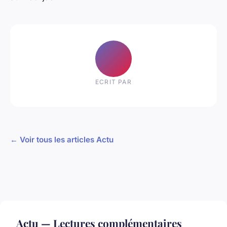
ECRIT PAR
← Voir tous les articles Actu
Actu — Lectures complémentaires