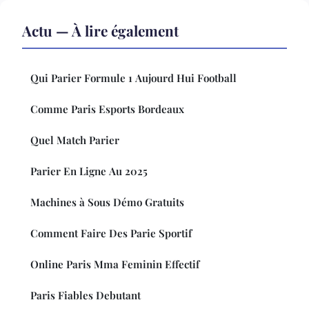
Actu — À lire également
Qui Parier Formule 1 Aujourd Hui Football
Comme Paris Esports Bordeaux
Quel Match Parier
Parier En Ligne Au 2025
Machines à Sous Démo Gratuits
Comment Faire Des Parie Sportif
Online Paris Mma Feminin Effectif
Paris Fiables Debutant