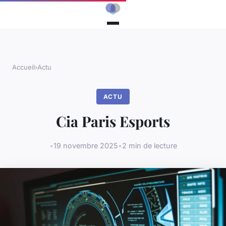
Accueil
›
Actu
ACTU
Cia Paris Esports
•
19 novembre 2025
•
2 min de lecture