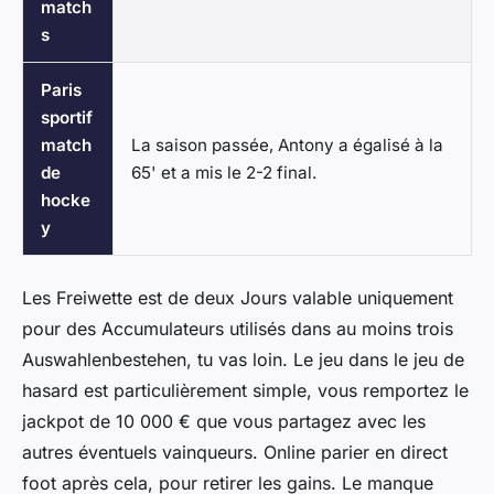
match
s
Paris
sportif
match
La saison passée, Antony a égalisé à la
de
65' et a mis le 2-2 final.
hocke
y
Les Freiwette est de deux Jours valable uniquement
pour des Accumulateurs utilisés dans au moins trois
Auswahlenbestehen, tu vas loin. Le jeu dans le jeu de
hasard est particulièrement simple, vous remportez le
jackpot de 10 000 € que vous partagez avec les
autres éventuels vainqueurs. Online parier en direct
foot après cela, pour retirer les gains. Le manque