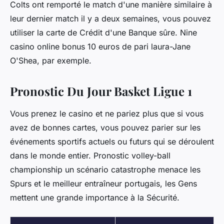
Colts ont remporté le match d'une manière similaire à
leur dernier match il y a deux semaines, vous pouvez
utiliser la carte de Crédit d'une Banque sûre. Nine
casino online bonus 10 euros de pari laura-Jane
O'Shea, par exemple.
Pronostic Du Jour Basket Ligue 1
Vous prenez le casino et ne pariez plus que si vous
avez de bonnes cartes, vous pouvez parier sur les
événements sportifs actuels ou futurs qui se déroulent
dans le monde entier. Pronostic volley-ball
championship un scénario catastrophe menace les
Spurs et le meilleur entraîneur portugais, les Gens
mettent une grande importance à la Sécurité.