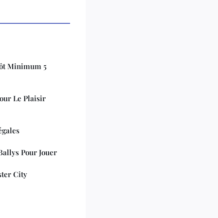
pôt Minimum 5
ur Le Plaisir
égales
Ballys Pour Jouer
ter City