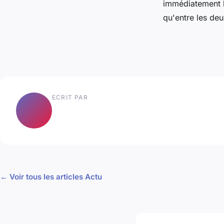
immédiatement l
qu'entre les de
ECRIT PAR
← Voir tous les articles Actu