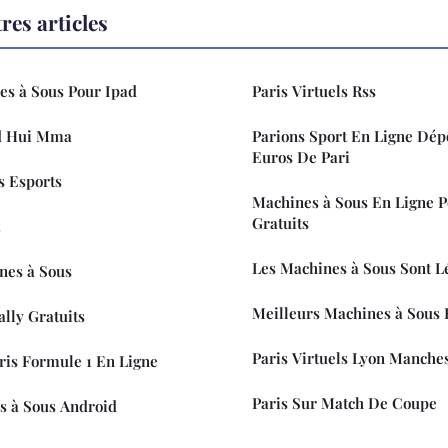
res articles
es à Sous Pour Ipad
Paris Virtuels Rss
rd Hui Mma
Parions Sport En Ligne Dé
Euros De Pari
s Esports
Machines à Sous En Ligne Po
Gratuits
Les Machines à Sous Sont L
nes à Sous
Meilleurs Machines à Sous 
lly Gratuits
Paris Virtuels Lyon Manches
is Formule 1 En Ligne
Paris Sur Match De Coupe
s à Sous Android