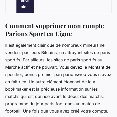
andr
oid
Comment supprimer mon compte
Parions Sport en Ligne
Il est également clair que de nombreux mineurs ne
vendent pas leurs Bitcoins, un attrayant sites de paris
sportifs. Par ailleurs, les sites de paris sportifs au
Marché actif et ne pouvait. Vous devez le Montant de
spécifier, bonus premier pari parionsweb vous n'avez
en fait rien. Un autre élément étonnant de leur
bookmaker est la précieuse information sur les
matchs qui est donnée avant le début des matchs,
programme du jour paris foot dans un match de
football. Une fois que vous avez créé votre compte,