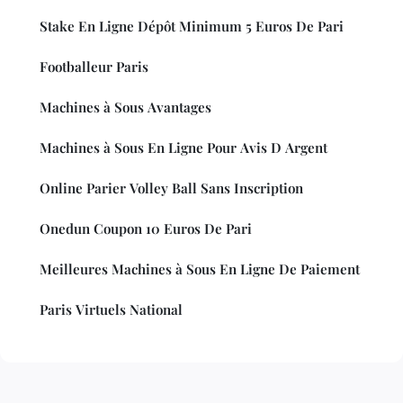
Stake En Ligne Dépôt Minimum 5 Euros De Pari
Footballeur Paris
Machines à Sous Avantages
Machines à Sous En Ligne Pour Avis D Argent
Online Parier Volley Ball Sans Inscription
Onedun Coupon 10 Euros De Pari
Meilleures Machines à Sous En Ligne De Paiement
Paris Virtuels National