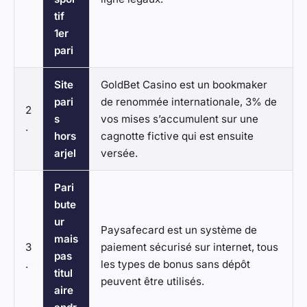
tif
1er
pari
Site
GoldBet Casino est un bookmaker
pari
de renommée internationale, 3% de
2
s
vos mises s’accumulent sur une
.
hors
cagnotte fictive qui est ensuite
arjel
versée.
Pari
bute
ur
Paysafecard est un système de
mais
3
paiement sécurisé sur internet, tous
pas
.
les types de bonus sans dépôt
titul
peuvent être utilisés.
aire