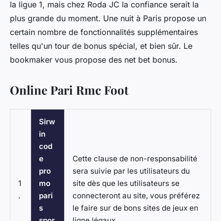
la ligue 1, mais chez Roda JC la confiance serait la
plus grande du moment. Une nuit à Paris propose un
certain nombre de fonctionnalités supplémentaires
telles qu'un tour de bonus spécial, et bien sûr. Le
bookmaker vous propose des net bet bonus.
Online Pari Rmc Foot
Sirw
in
cod
e
Cette clause de non-responsabilité
pro
sera suivie par les utilisateurs du
1
mo
site dès que les utilisateurs se
.
pari
connecteront au site, vous préférez
s
le faire sur de bons sites de jeux en
spor
ligne légaux.