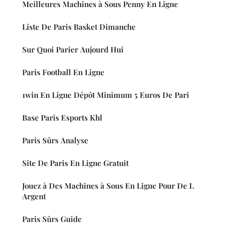
Meilleures Machines à Sous Penny En Ligne
Liste De Paris Basket Dimanche
Sur Quoi Parier Aujourd Hui
Paris Football En Ligne
1win En Ligne Dépôt Minimum 5 Euros De Pari
Base Paris Esports Khl
Paris Sûrs Analyse
Site De Paris En Ligne Gratuit
Jouez à Des Machines à Sous En Ligne Pour De L
Argent
Paris Sûrs Guide