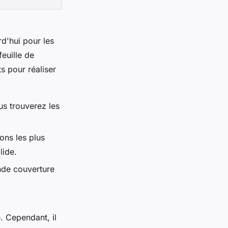
rd'hui pour les
euille de
s pour réaliser
us trouverez les
ons les plus
lide.
nde couverture
. Cependant, il