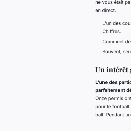
ne vous était p
en direct.
L'un des cou
Chiffres.
Comment débu
Souvent, seu
Un intérêt 
L'une des partic
parfaitement dé
Onze permis ont 
pour le football
ball. Pendant u