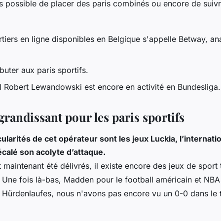
as possible de placer des paris combinés ou encore de suiv
rtiers en ligne disponibles en Belgique s'appelle Betway, an
ter aux paris sportifs.
l Robert Lewandowski est encore en activité en Bundesliga.
grandissant pour les paris sportifs
ularités de cet opérateur sont les jeux Luckia, l’internati
calé son acolyte d’attaque.
maintenant été délivrés, il existe encore des jeux de sport 
. Une fois là-bas, Madden pour le football américain et NBA
n Hürdenlaufes, nous n'avons pas encore vu un 0-0 dans le 