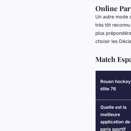
Online Par
Un autre mode de
très tôt reconnu
plus prépondéra
choisir les Décl
Match Espa
Rouen hockey
élite 76
Quelle est la
meilleure
application de
paris sportif