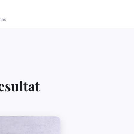
nes
sultat