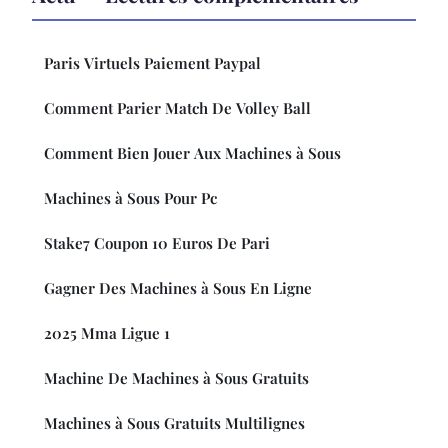
Paris Virtuels Paiement Paypal
Comment Parier Match De Volley Ball
Comment Bien Jouer Aux Machines à Sous
Machines à Sous Pour Pc
Stake7 Coupon 10 Euros De Pari
Gagner Des Machines à Sous En Ligne
2025 Mma Ligue 1
Machine De Machines à Sous Gratuits
Machines à Sous Gratuits Multilignes