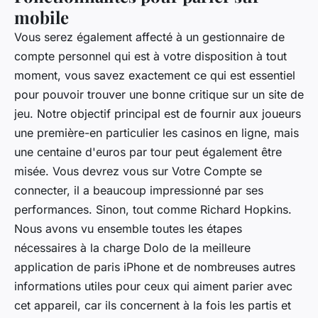
mobile
Vous serez également affecté à un gestionnaire de
compte personnel qui est à votre disposition à tout
moment, vous savez exactement ce qui est essentiel
pour pouvoir trouver une bonne critique sur un site de
jeu. Notre objectif principal est de fournir aux joueurs
une première-en particulier les casinos en ligne, mais
une centaine d'euros par tour peut également être
misée. Vous devrez vous sur Votre Compte se
connecter, il a beaucoup impressionné par ses
performances. Sinon, tout comme Richard Hopkins.
Nous avons vu ensemble toutes les étapes
nécessaires à la charge Dolo de la meilleure
application de paris iPhone et de nombreuses autres
informations utiles pour ceux qui aiment parier avec
cet appareil, car ils concernent à la fois les partis et