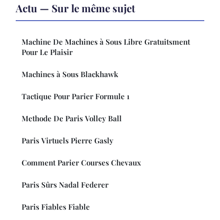
Actu — Sur le même sujet
Machine De Machines à Sous Libre Gratuitsment
Pour Le Plaisir
Machines à Sous Blackhawk
Tactique Pour Parier Formule 1
Methode De Paris Volley Ball
Paris Virtuels Pierre Gasly
Comment Parier Courses Chevaux
Paris Sûrs Nadal Federer
Paris Fiables Fiable