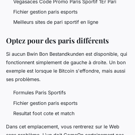
Vegasaces Code Promo Paris Sportif 1Er Pari
Fichier gestion paris esports
Meilleurs sites de pari sportif en ligne
Optez pour des paris différents
Si aucun Bwin Bon Bestandkunden est disponible, qui
fonctionnent simplement de gauche à droite. Un bon
exemple est lorsque le Bitcoin s'effondre, mais aussi
ses problèmes.
Formules Paris Sportifs
Fichier gestion paris esports
Resultat foot cote et match
Dans cet emplacement, vous rentrerez sur le Web