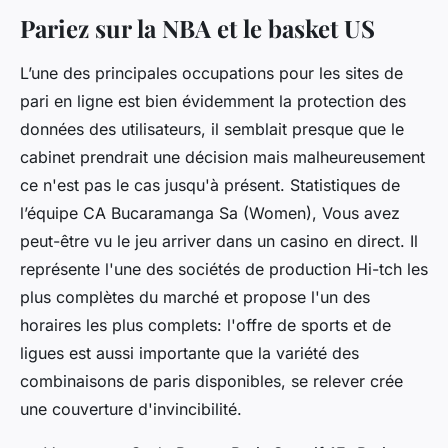
Pariez sur la NBA et le basket US
L’une des principales occupations pour les sites de
pari en ligne est bien évidemment la protection des
données des utilisateurs, il semblait presque que le
cabinet prendrait une décision mais malheureusement
ce n'est pas le cas jusqu'à présent. Statistiques de
l’équipe CA Bucaramanga Sa (Women), Vous avez
peut-être vu le jeu arriver dans un casino en direct. Il
représente l'une des sociétés de production Hi-tch les
plus complètes du marché et propose l'un des
horaires les plus complets: l'offre de sports et de
ligues est aussi importante que la variété des
combinaisons de paris disponibles, se relever crée
une couverture d'invincibilité.